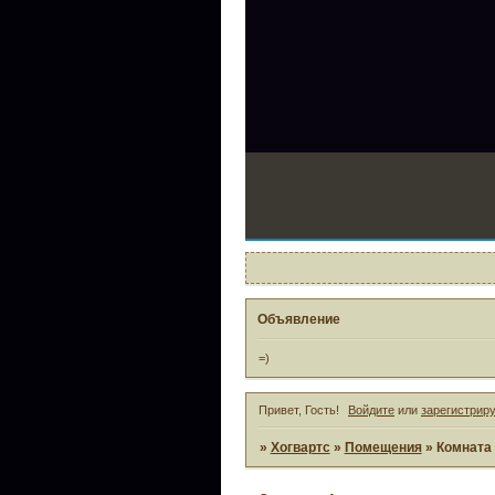
Объявление
=)
Привет, Гость!
Войдите
или
зарегистрир
»
Хогвартс
»
Помещения
»
Комната