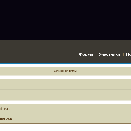
Форум
Участники
П
Активные темы
уйтесь
.
 наград