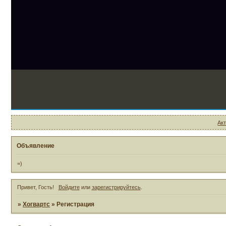
Ак
Объявление
=)
Привет, Гость!
Войдите
или
зарегистрируйтесь
.
»
Хогвартс
»
Регистрация