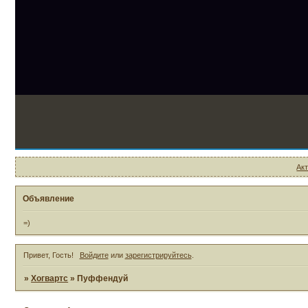
Ак
Объявление
=)
Привет, Гость!
Войдите
или
зарегистрируйтесь
.
»
Хогвартс
»
Пуффендуй