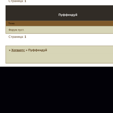
Страница:
1
Пуффендуй
Тема
Форум пуст.
Страница:
1
»
Хогвартс
»
Пуффендуй